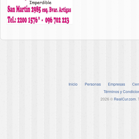
Inicio
Personas
Empresas
Cen
Términos y Condicio
2026 ©
RealCur.com
.