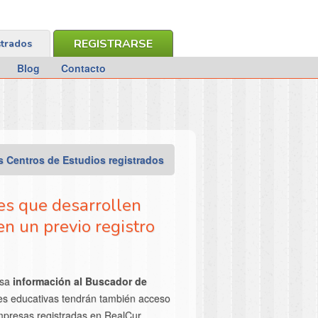
REGISTRARSE
strados
Blog
Contacto
s Centros de Estudios registrados
es que desarrollen
en un previo registro
sa
información al Buscador de
nes educativas tendrán también acceso
mpresas registradas en RealCur,