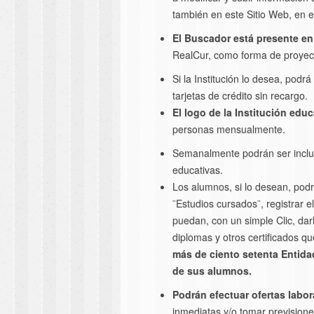
también en este Sitio Web, en e
El Buscador está presente e
RealCur, como forma de proyecta
Si la Institución lo desea, pod
tarjetas de crédito sin recargo
.
El
logo de la Institución educ
personas mensualmente.
Semanalmente podrán ser incl
educativas.
Los alumnos, si lo desean, podr
¨Estudios cursados¨, registrar el
puedan, con un simple Clic, dar
diplomas y otros certificados q
más de ciento setenta Entida
de sus alumnos.
Podrán efectuar ofertas labor
inmediatas y/o tomar previsiones