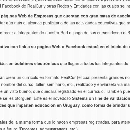
l Facebook de RealCur y otras Redes y Entidades con las cuales se int
n páginas Web de Empresas que cuentan con gran masa de asoci
r aún más el alcance publicitario de las actividades educativas que se
rá ofrecer a integrantes de nuestra Red el pago de sus cursos desde el
ativa con link a su página Web o Facebook estará en el Inicio de e
uidos en
boletines electrónicos
que llegan a todos los Integrantes de
án crear un currículo en formato RealCur (el cual presenta grandes nov
 nombre del curso, taller, seminario, etc., realizado y enviárselo vía mai
le un visto bueno, que quedará registrado en el currículo. También pue
ue se les otorguen. Este es el novedoso
Sistema on line de validació
des que imparten educación en Uruguay, como forma de brindar un
ales
de la misma forma que lo hacen empresas registradas, para aten
 a futuro (Docentes, administrativos, etc.).