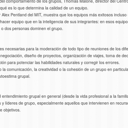
 del comportamiento de los grupos, Thomas Malone, director del Centro p
 qué es lo que determina la calidad de un equipo.
 Alex Pentland del MIT, muestra que los equipos más exitosos incluso
acer equipo que en la inteligencia de sus integrantes: en esos equip
a o dos personas dominen el grupo.
ades necesarias para la moderación de todo tipo de reuniones de los dif
, negociación, diseño de proyectos, organización de viajes, toma de deci
ón para potenciar las habilidades naturales y corregir los errores.
la comunicación, la creatividad o la cohesión de un grupo en particula
utoestima grupal.
ntendimiento grupal en general (desde la vida profesional a la familiar 
es y líderes de grupo, especialmente aquellos que intervienen en recur
e objetivos.