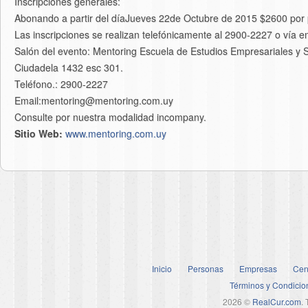
Inscripciones generales:
Abonando a partir del díaJueves 22de Octubre de 2015 $2600 por p
Las inscripciones se realizan telefónicamente al 2900-2227 o vía 
Salón del evento: Mentoring Escuela de Estudios Empresariales y S
Ciudadela 1432 esc 301.
Teléfono.: 2900-2227
Email:mentoring@mentoring.com.uy
Consulte por nuestra modalidad incompany.
Sitio Web:
www.mentoring.com.uy
Inicio
Personas
Empresas
Cen
Términos y Condicio
2026 ©
RealCur.com
.