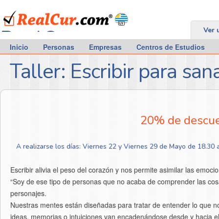
RealCur.com
Ver 
Inicio
Personas
Empresas
Centros de Estudios
Taller: Escribir para sa
20% de descuen
A realizarse los días: Viernes 22 y Viernes 29 de Mayo de 18.30 
Escribir alivia el peso del corazón y nos permite asimilar las emoc
“Soy de ese tipo de personas que no acaba de comprender las cosa
personajes.
Nuestras mentes están diseñadas para tratar de entender lo que n
ideas, memorias o intuiciones van encadenándose desde y hacia el in