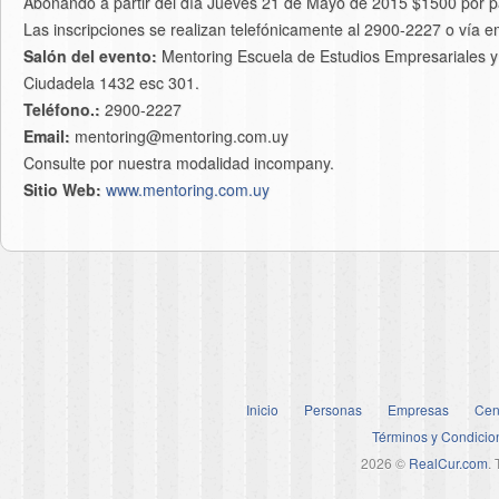
Abonando a partir del día Jueves 21 de Mayo de 2015 $1500 por pa
Las inscripciones se realizan telefónicamente al 2900-2227 o vía 
Salón del evento:
Mentoring Escuela de Estudios Empresariales y
Ciudadela 1432 esc 301.
Teléfono.:
2900-2227
Email:
mentoring@mentoring.com.uy
Consulte por nuestra modalidad incompany.
Sitio Web:
www.mentoring.com.uy
Inicio
Personas
Empresas
Cen
Términos y Condicio
2026 ©
RealCur.com
.