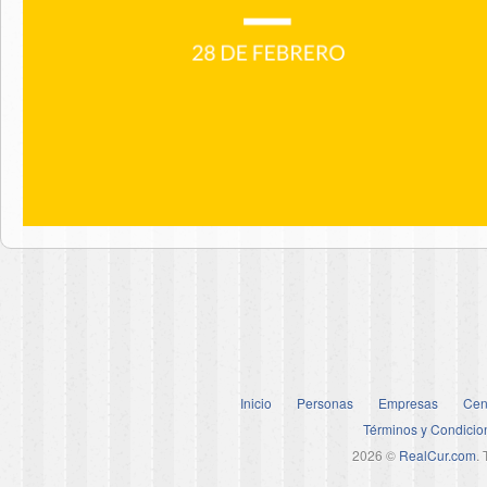
Inicio
Personas
Empresas
Cen
Términos y Condicio
2026 ©
RealCur.com
.