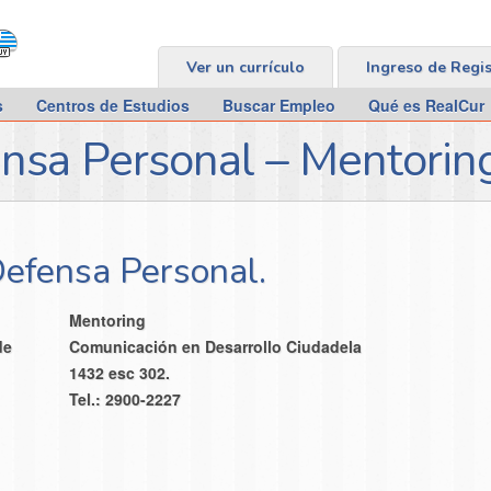
Ver un currículo
Ingreso de Regi
s
Centros de Estudios
Buscar Empleo
Qué es RealCur
ensa Personal – Mentorin
Defensa Personal.
Mentoring
de
Comunicación en Desarrollo Ciudadela
1432 esc 302.
Tel.: 2900-2227