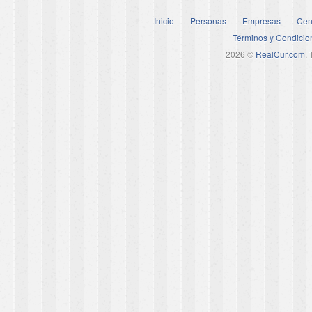
Inicio
Personas
Empresas
Cen
Términos y Condicio
2026 ©
RealCur.com
.