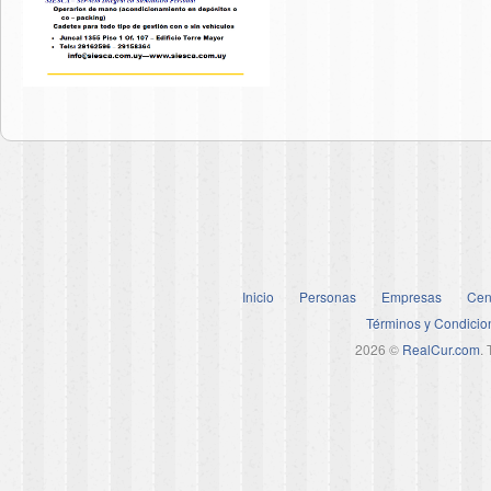
Inicio
Personas
Empresas
Cen
Términos y Condicio
2026 ©
RealCur.com
.