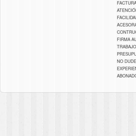
FACTURA
ATENCIÓ
FACILID
ACESORA
CONTRU
FIRMA A
TRABAJO
PRESUPU
NO DUDE
EXPERIE
ABONAD