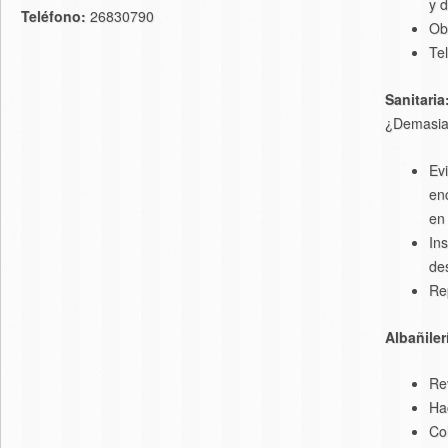
y 
Teléfono:
26830790
Ob
Te
Sanitaria
¿Demasia
Ev
en
en
In
de
Re
Albañiler
Re
Ha
Co