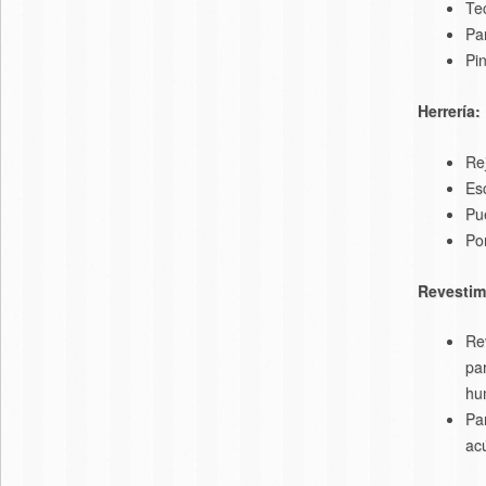
Te
Par
Pin
Herrería:
Re
Es
Pu
Por
Revestim
Re
pa
hu
Par
acú