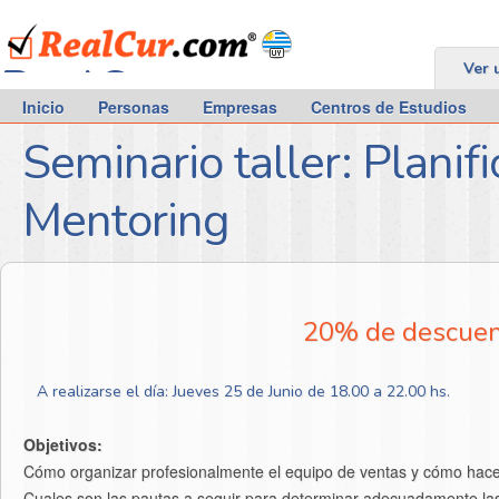
RealCur.com
Ver 
Inicio
Personas
Empresas
Centros de Estudios
Seminario taller: Planif
Mentoring
20% de descuent
A realizarse el día: Jueves 25 de Junio de 18.00 a 22.00 hs.
Objetivos:
Cómo organizar profesionalmente el equipo de ventas y cómo hacer
Cuales son las pautas a seguir para determinar adecuadamente las z