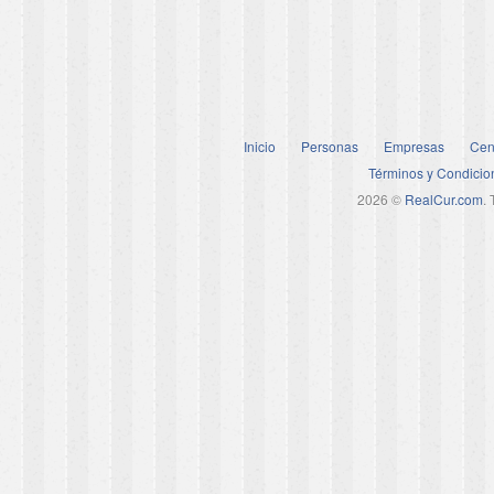
Inicio
Personas
Empresas
Cen
Términos y Condicio
2026 ©
RealCur.com
.