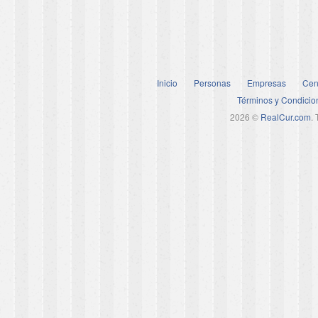
Inicio
Personas
Empresas
Cen
Términos y Condicio
2026 ©
RealCur.com
.