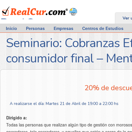
RealCur.com
Ver 
Inicio
Personas
Empresas
Centros de Estudios
Seminario: Cobranzas E
consumidor final – Men
20% de descuen
A realizarse el día: Martes 21 de Abril de 19:00 a 22:00 hs
Dirigido a:
Todas las personas que realizan algún tipo de gestión con morosos
operadores, tele operadores, y aquellos que estén a cargo de la ge