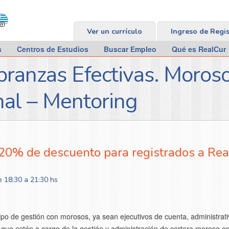
Ver un currículo
Ingreso de Regi
s
Centros de Estudios
Buscar Empleo
Qué es RealCur
branzas Efectivas. Moros
nal – Mentoring
20% de descuento para registrados a Re
de 18:30 a 21:30 hs
ipo de gestión con morosos, ya sean ejecutivos de cuenta, administrat
 que estén a cargo de la gestión y administración de cartera morosa en