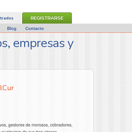
REGISTRARSE
strados
Blog
Contacto
os, empresas y
alCur
ivos, gestores de morosos, cobradores,
 cualquiera de sus tres etapas.