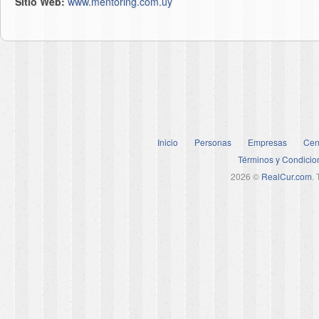
Sitio Web:
www.mentoring.com.uy
Inicio
Personas
Empresas
Cen
Términos y Condicio
2026 ©
RealCur.com
.