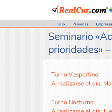
RealCur.com
Inicio
Personas
Empresa
Seminario «Ad
prioridades» 
Turno Vespertino:
A realizarse el día: M
Turno Nocturno:
A realizarse el día: J