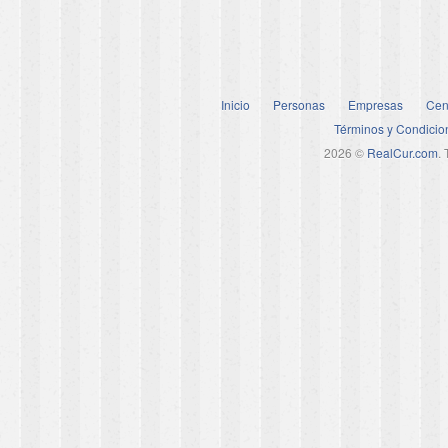
Inicio
Personas
Empresas
Cen
Términos y Condicio
2026 ©
RealCur.com
.