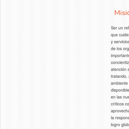
Misi
Ser un re
que cuide
y servici
de los or
important
concienti
atención 
tratando,
ambiente y
disponibl
en las nu
críticos c
aprovecha
la respon
logro glo