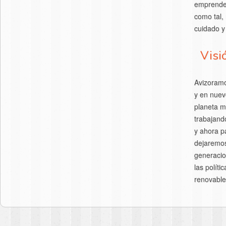
emprended
como tal,
cuidado y
Visi
Avizoramo
y en nue
planeta m
trabajand
y ahora p
dejaremos
generacio
las políti
renovables