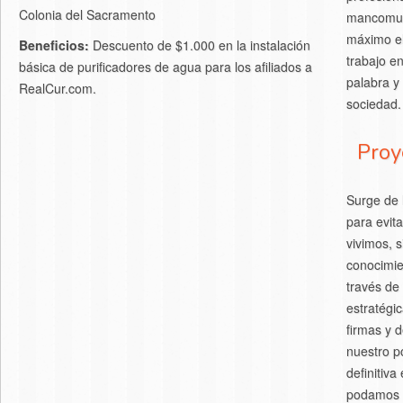
Colonia del Sacramento
mancomuna
máximo el
Beneficios:
Descuento de $1.000 en la instalación
trabajo e
básica de purificadores de agua para los afiliados a
palabra y
RealCur.com.
sociedad.
Proy
Surge de 
para evit
vivimos, s
conocimie
través de
estratégi
firmas y 
nuestro p
definitiva
podamos c