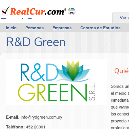
RealCur.com
Ver 
Inicio
Personas
Empresas
Centros de Estudios
R&D Green
Qui
Somos un
el medio 
inmediata 
que vivim
los conoc
E-mail:
info@rydgreen.com.uy
proyecto e
Teléfono:
452 20001
profesion