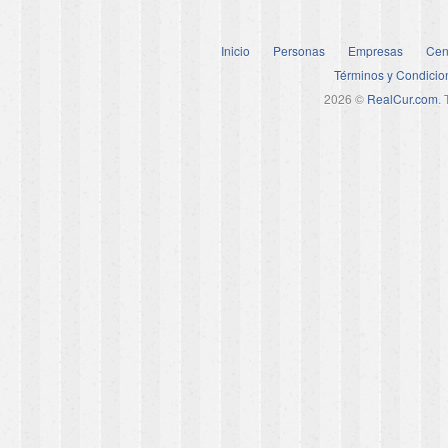
Inicio
Personas
Empresas
Cen
Términos y Condicio
2026 ©
RealCur.com
.