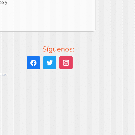
co y
Síguenos:
tacto