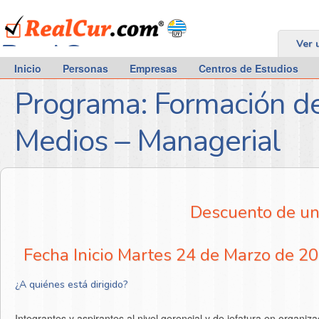
RealCur.com
Ver 
Inicio
Personas
Empresas
Centros de Estudios
Programa: Formación d
Medios – Managerial
Descuento de un 
Fecha Inicio Martes 24 de Marzo de 2
¿A quiénes está dirigido?
Integrantes y aspirantes al nivel gerencial y de jefatura en organiz