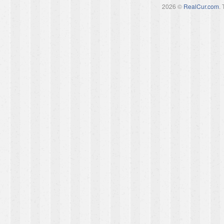
2026 ©
RealCur.com
.