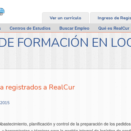
Ver un currículo
Ingreso de Regi
s
Centros de Estudios
Buscar Empleo
Qué es RealCur
E FORMACIÓN EN LOGÍ
a registrados a RealCur
 2015
astecimiento, planificación y control de la preparación de los pedidos
os, y herramientas y técnicas para la gestión integral de logística de prod