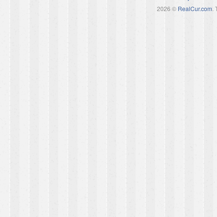
2026 ©
RealCur.com
.