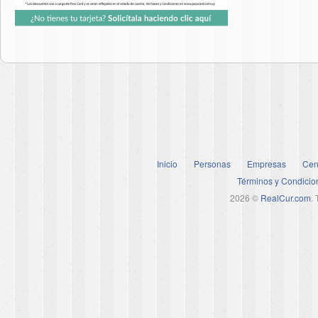
Inicio
Personas
Empresas
Cen
Términos y Condicio
2026 ©
RealCur.com
.