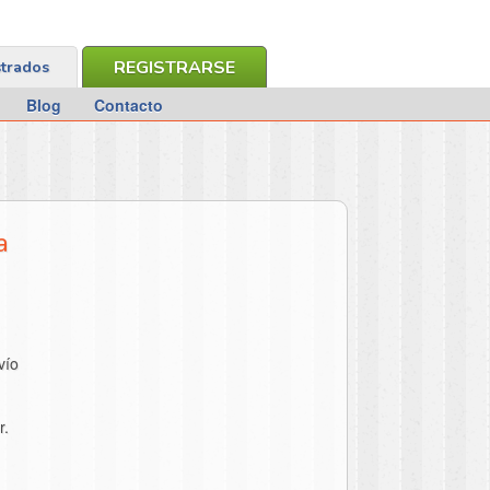
REGISTRARSE
strados
Blog
Contacto
a
vío
r.