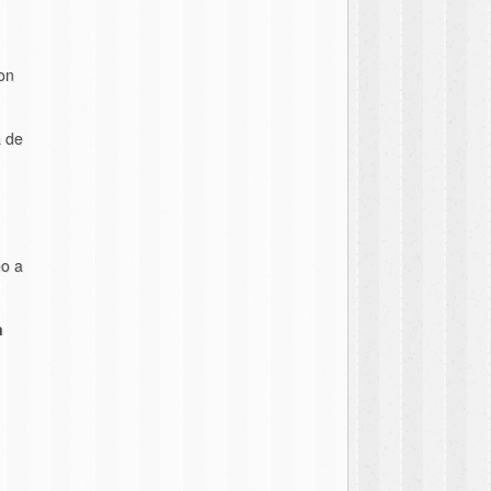
con
a de
eo a
n