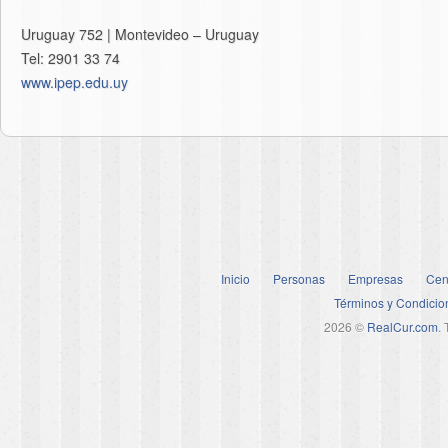
Uruguay 752 | Montevideo – Uruguay
Tel: 2901 33 74
www.ipep.edu.uy
Inicio
Personas
Empresas
Cen
Términos y Condicio
2026 ©
RealCur.com
.