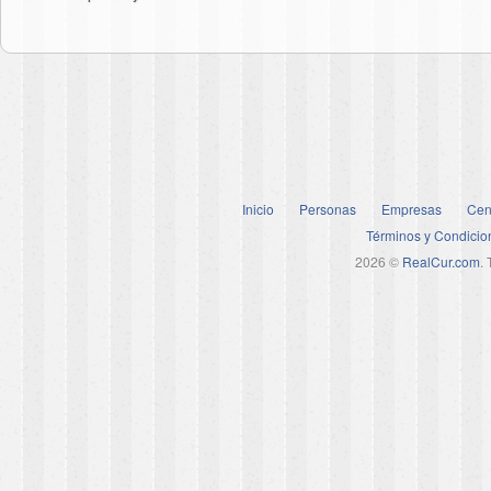
Inicio
Personas
Empresas
Cen
Términos y Condicio
2026 ©
RealCur.com
.