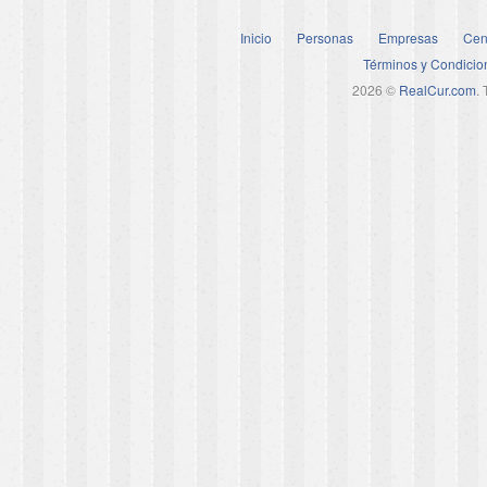
Inicio
Personas
Empresas
Cen
Términos y Condicio
2026 ©
RealCur.com
.