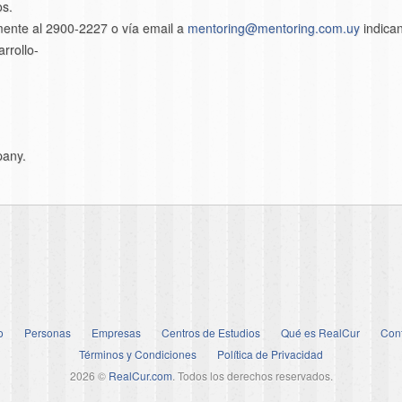
os.
amente al 2900-2227 o vía email a
mentoring@mentoring.com.uy
indica
rrollo-
pany.
o
Personas
Empresas
Centros de Estudios
Qué es RealCur
Con
Términos y Condiciones
Política de Privacidad
2026 ©
RealCur.com
. Todos los derechos reservados.