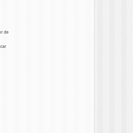
er de
scar