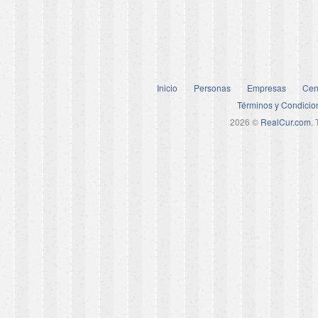
Inicio
Personas
Empresas
Cen
Términos y Condicio
2026 ©
RealCur.com
.