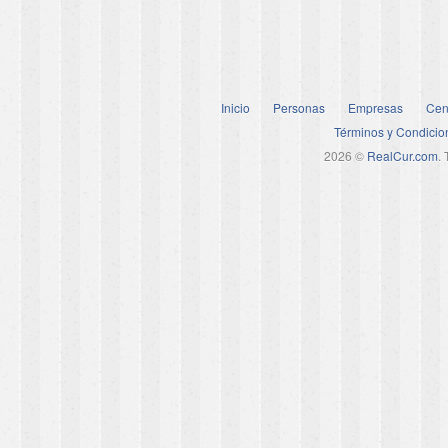
Inicio
Personas
Empresas
Cen
Términos y Condicio
2026 ©
RealCur.com
.