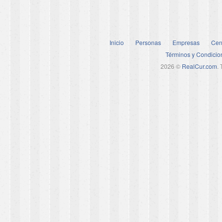
Inicio
Personas
Empresas
Cen
Términos y Condicio
2026 ©
RealCur.com
.