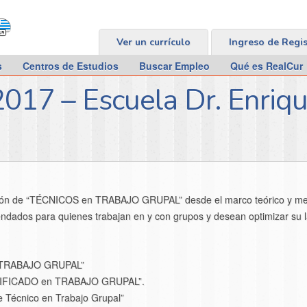
Ver un currículo
Ingreso de Regi
s
Centros de Estudios
Buscar Empleo
Qué es RealCur
2017 – Escuela Dr. Enriq
ción de “TÉCNICOS en TRABAJO GRUPAL” desde el marco teórico y meto
dados para quienes trabajan en y con grupos y desean optimizar su l
en TRABAJO GRUPAL”
 CALIFICADO en TRABAJO GRUPAL”.
 de Técnico en Trabajo Grupal”