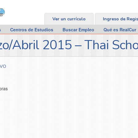
Ver un currículo
Ingreso de Regi
s
Centros de Estudios
Buscar Empleo
Qué es RealCur
zo/Abril 2015 – Thai Sch
IVO
oras