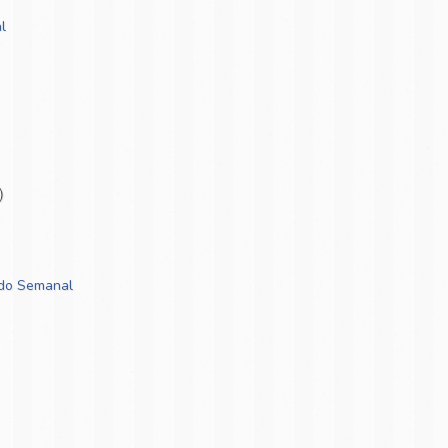
l
)
ado Semanal