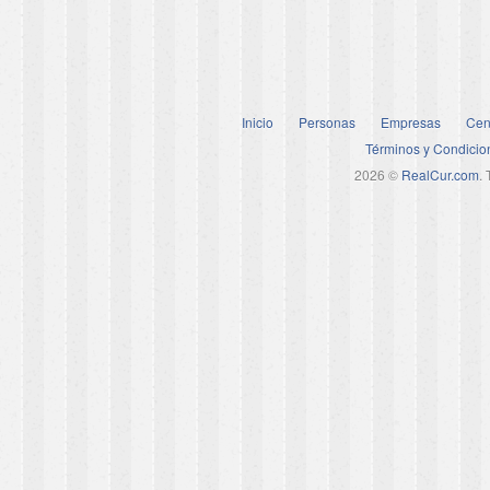
Inicio
Personas
Empresas
Cen
Términos y Condicio
2026 ©
RealCur.com
.