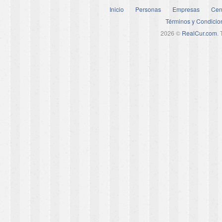
Inicio
Personas
Empresas
Cen
Términos y Condicio
2026 ©
RealCur.com
.