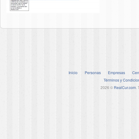
Inicio
Personas
Empresas
Cen
Términos y Condicio
2026 ©
RealCur.com
.