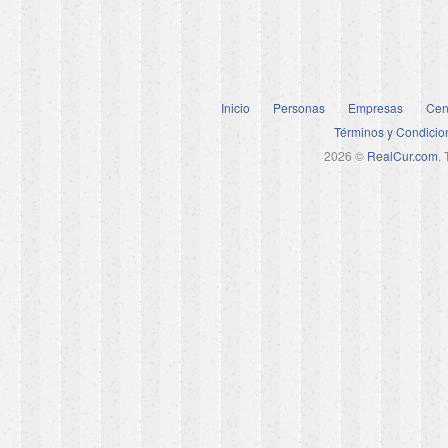
Inicio
Personas
Empresas
Cen
Términos y Condicio
2026 ©
RealCur.com
.