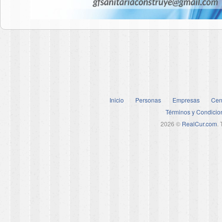
Inicio
Personas
Empresas
Cen
Términos y Condicio
2026 ©
RealCur.com
.