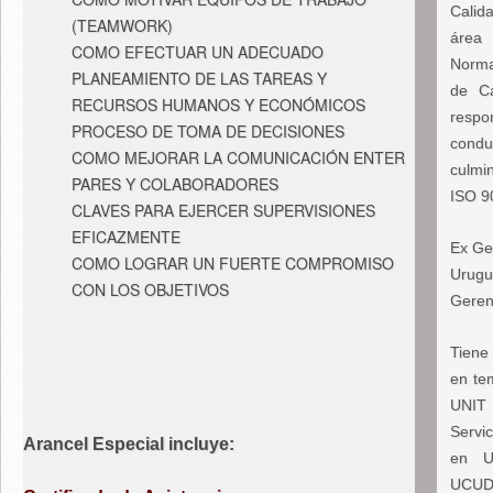
Calid
(TEAMWORK)
área 
COMO EFECTUAR UN ADECUADO
Norma
PLANEAMIENTO DE LAS TAREAS Y
de Ca
RECURSOS HUMANOS Y ECONÓMICOS
respo
PROCESO DE TOMA DE DECISIONES
condu
COMO MEJORAR LA COMUNICACIÓN ENTER
culmi
PARES Y COLABORADORES
ISO 9
CLAVES PARA EJERCER SUPERVISIONES
EFICAZMENTE
Ex Ge
COMO LOGRAR UN FUERTE COMPROMISO
Urug
CON LOS OBJETIVOS
Geren
Tiene
en te
UNIT 
Servi
Arancel Especial incluye:
en Ur
UCUDA