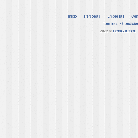
Inicio
Personas
Empresas
Cen
Términos y Condicio
2026 ©
RealCur.com
.