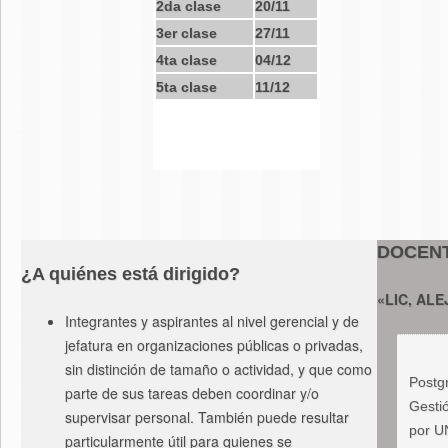
2da clase
20/11
3er clase
27/11
4ta clase
04/12
5ta clase
11/12
DOCEN
¿A quiénes está dirigido?
«LIC, A
Integrantes y aspirantes al nivel gerencial y de
jefatura en organizaciones públicas o privadas,
sin distinción de tamaño o actividad, y que como
Postg
parte de sus tareas deben coordinar y/o
Gesti
supervisar personal. También puede resultar
por U
particularmente útil para quienes se