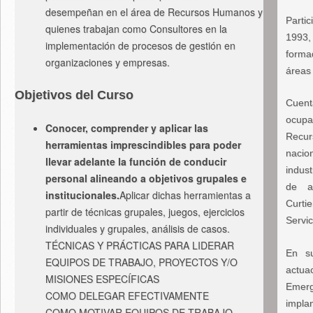
desempeñan en el área de Recursos Humanos y
Parti
quienes trabajan como Consultores en la
1993,
implementación de procesos de gestión en
forma
organizaciones y empresas.
áreas
Objetivos del Curso
Cuent
ocupa
Conocer, comprender y aplicar las
Recu
herramientas imprescindibles para poder
nacio
llevar adelante la función de conducir
indus
personal alineando a objetivos grupales e
de a
institucionales.
Aplicar dichas herramientas a
Curti
partir de técnicas grupales, juegos, ejercicios
Servi
individuales y grupales, análisis de casos.
TÉCNICAS Y PRÁCTICAS PARA LIDERAR
En su
EQUIPOS DE TRABAJO, PROYECTOS Y/O
actu
MISIONES ESPECÍFICAS
Emer
COMO DELEGAR EFECTIVAMENTE
impla
COMO MOTIVAR EQUIPOS DE TRABAJO