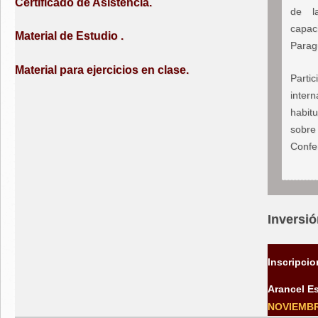
Certificado de Asistencia.
de l
capac
Material de Estudio .
Parag
Material para ejercicios en clase.
Parti
inter
habit
sobre 
Confer
Inversi
Inscripci
Arancel Es
NOVIEMBR