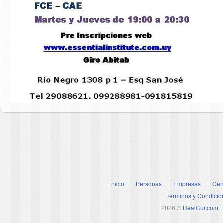
Inicio
Personas
Empresas
Cen
Términos y Condicio
2026 ©
RealCur.com
.