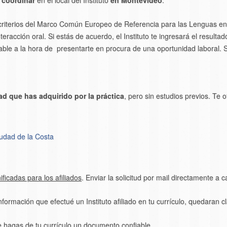
a coordinar
en el local del Instituto
en Montevideo
.
 criterios del Marco Común Europeo de Referencia para las Lenguas en 
nteracción oral. Si estás de acuerdo, el Instituto te ingresará el resulta
able a la hora de presentarte en procura de una oportunidad laboral. Sé
ad que has adquirido por la práctica
, pero sin estudios previos. Te 
iudad de la Costa
ficadas para los afiliados
. Enviar la solicitud por mail directamente a c
formación que efectué un Instituto afiliado en tu currículo, quedaran 
 hagas de tu currículo un documento confiable.