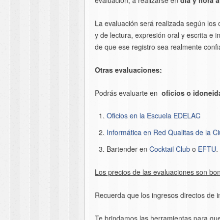
evaluación, a realizarse en
día y hora 
La evaluación será realizada según los
y de lectura, expresión oral y escrita e i
de que ese registro sea realmente confi
Otras evaluaciones:
Podrás evaluarte en
oficios o idoneid
Oficios en la Escuela EDELAC
Informática en Red Qualitas de la C
Bartender en
Cocktail Club
o
EFTU
.
Los precios de las evaluaciones son boni
Recuerda que los ingresos directos de in
Te brindamos las herramientas para que