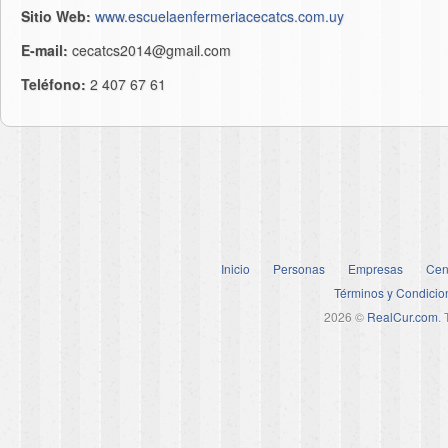
Sitio Web:
www.escuelaenfermeriacecatcs.com.uy
E-mail:
cecatcs2014@gmail.com
Teléfono:
2 407 67 61
Inicio
Personas
Empresas
Cen
Términos y Condicio
2026 ©
RealCur.com
.