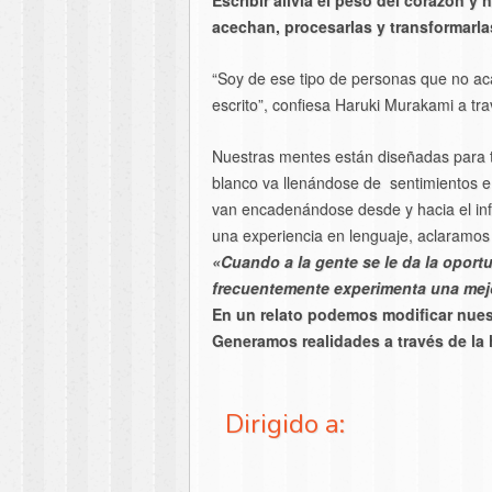
Escribir alivia el peso del corazón y
acechan, procesarlas y transformarla
“Soy de ese tipo de personas que no a
escrito”, confiesa Haruki Murakami a tr
Nuestras mentes están diseñadas para t
blanco va llenándose de sentimientos e
van encadenándose desde y hacia el infin
una experiencia en lenguaje, aclaramo
«Cuando a la gente se le da la oport
frecuentemente experimenta una mej
En un relato podemos modificar nuest
Generamos realidades a través de la
Dirigido a: