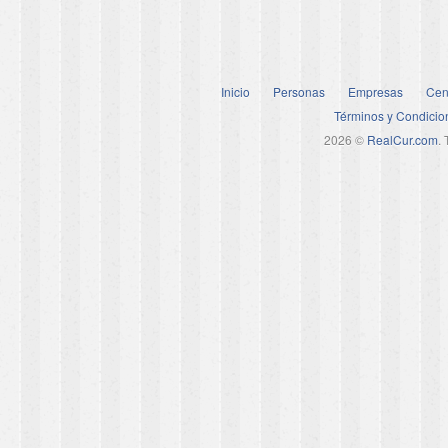
Inicio
Personas
Empresas
Cen
Términos y Condicio
2026 ©
RealCur.com
.