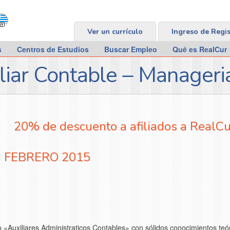
Ver un currículo
Ingreso de Regi
s
Centros de Estudios
Buscar Empleo
Qué es RealCur
liar Contable – Manageri
20% de descuento a afiliados a RealCu
23 FEBRERO 2015
Auxiliares Administraticos Contables» con sólidos conocimientos teór