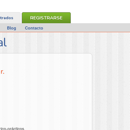
REGISTRARSE
strados
Blog
Contacto
al
r.
ico-prácticos.