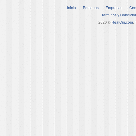
Inicio
Personas
Empresas
Cen
Términos y Condicio
2026 ©
RealCur.com
.