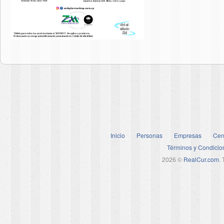
Inicio
Personas
Empresas
Cen
Términos y Condicio
2026 ©
RealCur.com
.