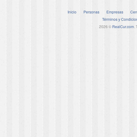
Inicio
Personas
Empresas
Cen
Términos y Condicio
2026 ©
RealCur.com
.