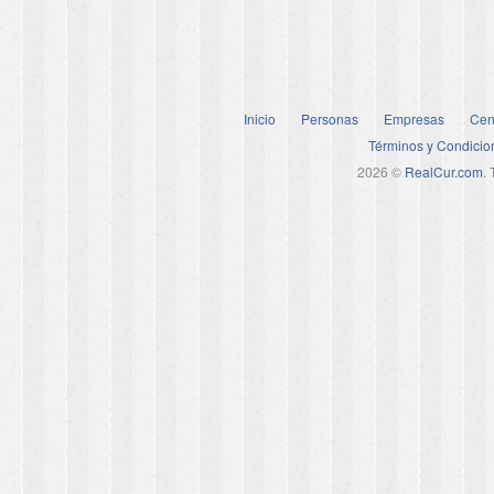
Inicio
Personas
Empresas
Cen
Términos y Condicio
2026 ©
RealCur.com
.