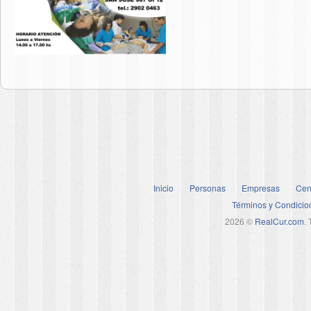
Inicio
Personas
Empresas
Cen
Términos y Condicio
2026 ©
RealCur.com
.